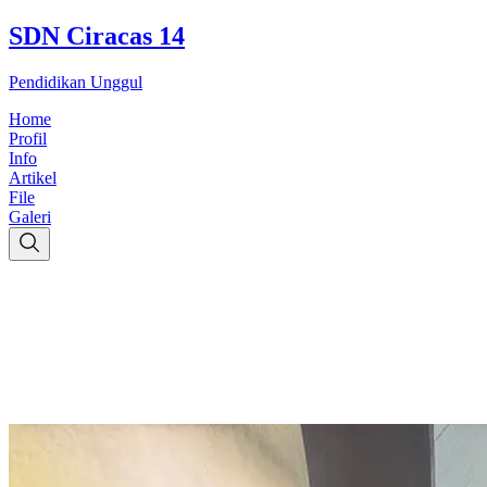
SDN Ciracas 14
Pendidikan Unggul
Home
Profil
Info
Artikel
File
Galeri
Home
Profil
Info
Artikel
File
Galeri