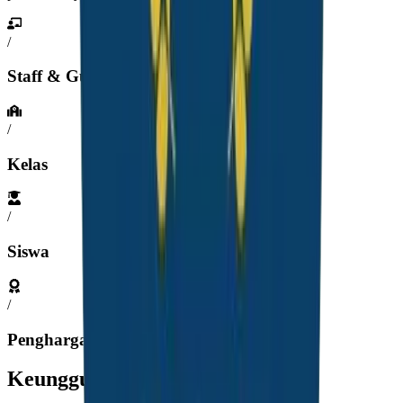
/
Staff & Guru
/
Kelas
/
Siswa
/
Penghargaan
Keunggulan Sekolah Kami