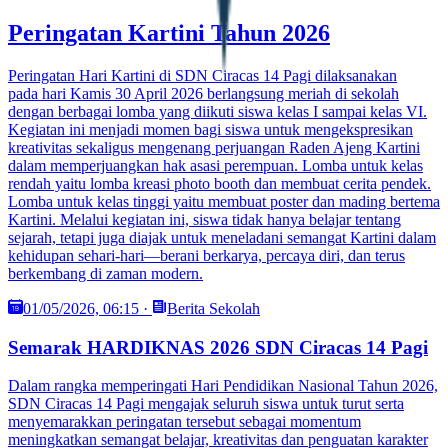
Peringatan Kartini Tahun 2026
Peringatan Hari Kartini di SDN Ciracas 14 Pagi dilaksanakan
pada hari Kamis 30 April 2026 berlangsung meriah di sekolah
dengan berbagai lomba yang diikuti siswa kelas I sampai kelas VI.
Kegiatan ini menjadi momen bagi siswa untuk mengekspresikan
kreativitas sekaligus mengenang perjuangan Raden Ajeng Kartini
dalam memperjuangkan hak asasi perempuan. Lomba untuk kelas
rendah yaitu lomba kreasi photo booth dan membuat cerita pendek.
Lomba untuk kelas tinggi yaitu membuat poster dan mading bertema
Kartini. Melalui kegiatan ini, siswa tidak hanya belajar tentang
sejarah, tetapi juga diajak untuk meneladani semangat Kartini dalam
kehidupan sehari-hari—berani berkarya, percaya diri, dan terus
berkembang di zaman modern.
01/05/2026, 06:15
·
Berita Sekolah
Semarak HARDIKNAS 2026 SDN Ciracas 14 Pagi
Dalam rangka memperingati Hari Pendidikan Nasional Tahun 2026,
SDN Ciracas 14 Pagi mengajak seluruh siswa untuk turut serta
menyemarakkan peringatan tersebut sebagai momentum
meningkatkan semangat belajar, kreativitas dan penguatan karakter