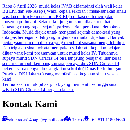
Rabu 8 April 2026, murid kelas IVAB didampingi oleh wali kelas,
Bu Livi dan Pak Asep ( Wakil kepala sekolah ) melaksanakan sinau
wisata/edu trip ke museum DPR RI ( edukasi parlemen ) dan
museum perhutani. Selama kunjungan, kami diajak melihat
langsung ruang rapat, sejarah parlemen dan perjalanan demokrasi
Indonesia. Murid diajak untuk mengenal sejarah demokrasi yang
dikupas berbagai istilah yang ringan dan mudah dipahami. Banyak
pertanyaan seru dan diskusi yang membuat suasana menjadi hidup.
Edu trip atau sinau wisata merupakan salah satu kegiatan belajar
diluar yang kami programkan untuk murid kelas IV. Tujuannya
supaya murid SDN Ciracas 14 bisa langsung belajar di luar kelas
serta menumbuh kembangkan sisi percaya diri. SDN Ciracas 14
bekerja sama dengan bus angkutan sekolah ( Dinas Perhubungan
Provinsi DKI Jakarta ) yang memfasilitasi kegiatan sinau wisata
kami.
Terima kasih untuk pihak pihak yang membantu sehingga sinau
wisata SDN Ciracas 14 berjalan lancar.
Kontak Kami
sdnciracas14pagii@gmail.com
Ciracas
+62 811 1180 6680