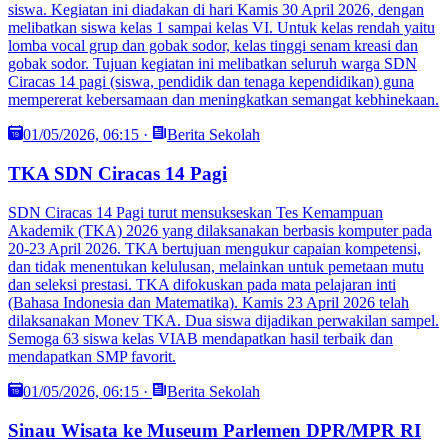
siswa. Kegiatan ini diadakan di hari Kamis 30 April 2026, dengan
melibatkan siswa kelas 1 sampai kelas VI. Untuk kelas rendah yaitu
lomba vocal grup dan gobak sodor, kelas tinggi senam kreasi dan
gobak sodor. Tujuan kegiatan ini melibatkan seluruh warga SDN
Ciracas 14 pagi (siswa, pendidik dan tenaga kependidikan) guna
mempererat kebersamaan dan meningkatkan semangat kebhinekaan.
01/05/2026, 06:15
·
Berita Sekolah
TKA SDN Ciracas 14 Pagi
SDN Ciracas 14 Pagi turut mensukseskan Tes Kemampuan
Akademik (TKA) 2026 yang dilaksanakan berbasis komputer pada
20-23 April 2026. TKA bertujuan mengukur capaian kompetensi,
dan tidak menentukan kelulusan, melainkan untuk pemetaan mutu
dan seleksi prestasi. TKA difokuskan pada mata pelajaran inti
(Bahasa Indonesia dan Matematika). Kamis 23 April 2026 telah
dilaksanakan Monev TKA. Dua siswa dijadikan perwakilan sampel.
Semoga 63 siswa kelas VIAB mendapatkan hasil terbaik dan
mendapatkan SMP favorit.
01/05/2026, 06:15
·
Berita Sekolah
Sinau Wisata ke Museum Parlemen DPR/MPR RI