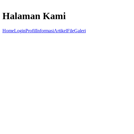
Halaman Kami
Home
Login
Profil
Informasi
Artikel
File
Galeri
Statistik
Pengunjung SDN Ciracas 14
Hari Ini
0
Minggu Lalu
0
Bulan Lalu
0
Total Kunjungan